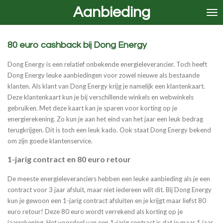
Aanbieding
Ga
direct
naar
de
80 euro cashback bij Dong Energy
hoofdinhoud
Dong Energy is een relatief onbekende energieleverancier. Toch heeft
Dong Energy leuke aanbiedingen voor zowel nieuwe als bestaande
klanten. Als klant van Dong Energy krijg je namelijk een klantenkaart.
Deze klantenkaart kun je bij verschillende winkels en webwinkels
gebruiken. Met deze kaart kan je sparen voor korting op je
energierekening. Zo kun je aan het eind van het jaar een leuk bedrag
terugkrijgen. Dit is toch een leuk kado. Ook staat Dong Energy bekend
om zijn goede klantenservice.
1-jarig contract en 80 euro retour
De meeste energieleveranciers hebben een leuke aanbieding als je een
contract voor 3 jaar afsluit, maar niet iedereen wilt dit. Bij Dong Energy
kun je gewoon een 1-jarig contract afsluiten en je krijgt maar liefst 80
euro retour! Deze 80 euro wordt verrekend als korting op je
jaarrekening. Het voordeel van een 1-jarig contract is dat je maar 1 jaar